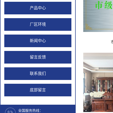
产品中心
厂区环境
新闻中心
留言反馈
联系我们
底部留言
全国服务热线：