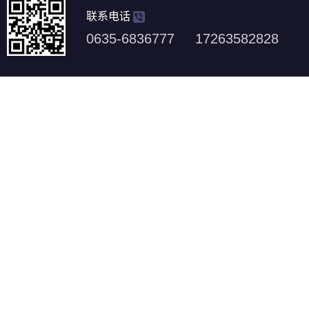
联系电话
0635-6836777 17263582828