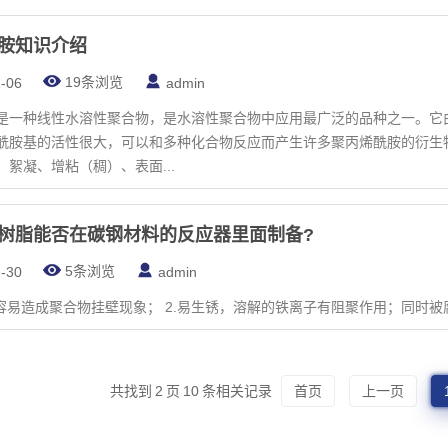
胺知识介绍
19条浏览
-06
admin
是一种线性水溶性聚合物，是水溶性聚合物中应用最广泛的品种之一。它
酰胺基的活性很大，可以和多种化合物反应而产生许多聚丙烯酰胺的衍生
絮凝、增粘（稠）、表面...
树脂能否在碳钢材料的反应器里面制备?
5条浏览
-30
admin
时容易造成聚合物挂壁现象； 2.易生锈，溶解的铁离子有阻聚作用；同时
共找到
2
页
10
条相关记录
首页
上一页