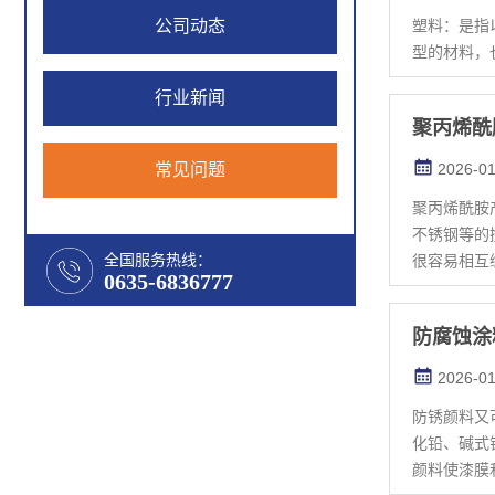
公司动态
塑料：是指
型的材料，
行业新闻
聚丙烯酰
常见问题
2026-01
聚丙烯酰胺
不锈钢等的
全国服务热线：
很容易相互缠
0635-6836777
防腐蚀涂
2026-01
防锈颜料又可分为碱性颜料
化铅、碱式
颜料使漆膜和