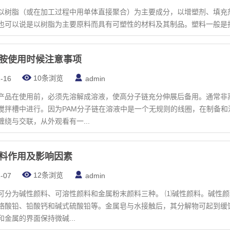
以树脂（或在加工过程中用单体直接聚合）为主要成分，以增塑剂、填充
也可以说是以树脂为主要原料而具有可塑性的材料及其制品。塑料一般是
胺使用时候注意事项
10条浏览
-16
admin
产品在使用前，必须先溶解成溶液，使高分子链充分伸展后备用。通常非离
搅拌槽中进行。因为PAM分子链在溶液中是一个无规则的线圈，在制备
绕与交联，从外观看有一...
料作用及影响因素
12条浏览
-07
admin
、可溶性颜料和金属粉末颜料三种。 ⑴碱性颜料。碱性颜料与油性类成膜物反应可生成金属皂，如红丹、一氧化二铅、氰氨
铬酸铅、铅酸钙和碱式硫酸铅等。金属皂与水接触后，其分解物可起到缓
金属的界面保持微碱...