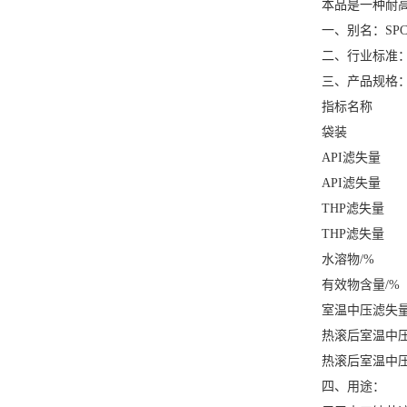
本品是一种耐
一、别名：
SP
二、行业标准
三、产品规格
指标名称
袋装
2
API滤失量
API滤失量
THP滤失量
THP滤失量
水溶物
有效物含量
室温中压滤失
热滚后室温中
热滚后室温中
四、用途：